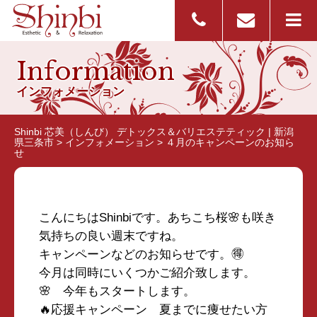
Information
インフォメーション
Shinbi 芯美（しんび） デトックス＆バリエステティック | 新潟
県三条市
>
インフォメーション
>
４月のキャンペーンのお知ら
せ
こんにちはShinbiです。あちこち桜🌸も咲き
気持ちの良い週末ですね。
キャンペーンなどのお知らせです。🉐
今月は同時にいくつかご紹介致します。
🌸 今年もスタートします。
🔥応援キャンペーン 夏までに痩せたい方