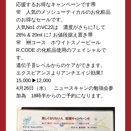
応援するお得なキャンペーンです🉐
🌸 人気のメソシューティカルのお化粧品
のお得なセールです。
人気No1 のVC22は 濃度がさらに⤴️して
28% & 20ml に⤴️ お値段据え置き🉐
🌸 🆕コース ホワイトスノーピール
R.CODE の化粧品使用のフェイシャルで
す。
遺伝子🧬レベルからのケアができます。
エクスビアンスよりアンチエイジ効果⤴️
15,000 ▶️12,000
4月26日（水） ニュースキャンの勉強会参
加為 18時半からのご予約になります。